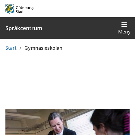
Språkcentrum
Du
Start
/
Gymnasieskolan
är
här: