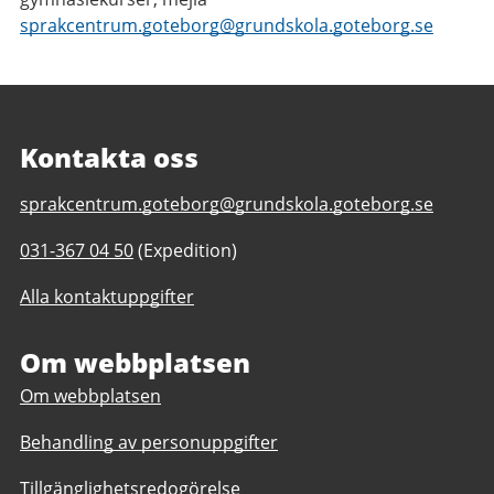
sprakcentrum.goteborg@grundskola.goteborg.se
Kontakta oss
E-
sprakcentrum.goteborg@grundskola.goteborg.se
post
Telefonnummer
031-367 04 50
(Expedition)
till
till
Språkcentrum
Alla kontaktuppgifter
Språkcentrum
Om webbplatsen
Om webbplatsen
Behandling av personuppgifter
Tillgänglighetsredogörelse