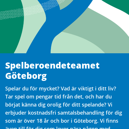
Spelberoendeteamet
Göteborg
Spelar du för mycket? Vad är viktigt i ditt liv?
Tar spel om pengar tid från det, och har du
börjat känna dig orolig för ditt spelande? Vi
erbjuder kostnadsfri samtalsbehandling för dig
som är över 18 år och bor i Göteborg. Vi finns
även till för dig som lever nära någon med