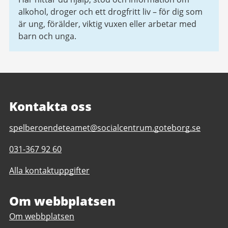
alkohol, droger och ett drogfritt liv – för dig som
är ung, förälder, viktig vuxen eller arbetar med
barn och unga.
Kontakta oss
E-
spelberoendeteamet@socialcentrum.goteborg.se
post
Telefonnummer
031-367 92 60
till
till
Spelberoendeteamet
Alla kontaktuppgifter
Spelberoendeteamet
Göteborg
Göteborg
Om webbplatsen
Om webbplatsen