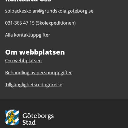
E-
solbackeskolan@grundskola.goteborg.se
post
Telefonnummer
031-365 47 15
(Skolexpeditionen)
till
till
Solbackeskolan
Alla kontaktuppgifter
Solbackeskolan
F-
F-
6,
6,
Om webbplatsen
anpassad
anpassad
grundskola
Om webbplatsen
grundskola
1-
1-
6
Behandling av personuppgifter
6
Tillgänglighetsredogörelse
Avsändare:
Göteborgs
Stad