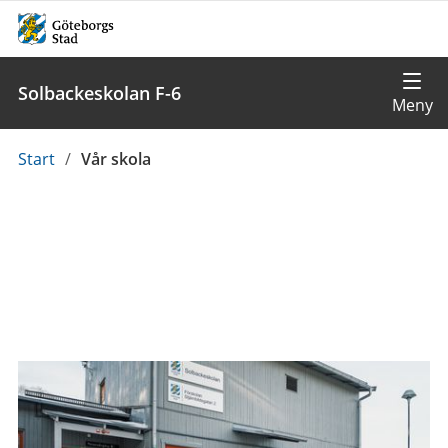
Solbackeskolan F-6
Du
Start
/
Vår skola
är
här: