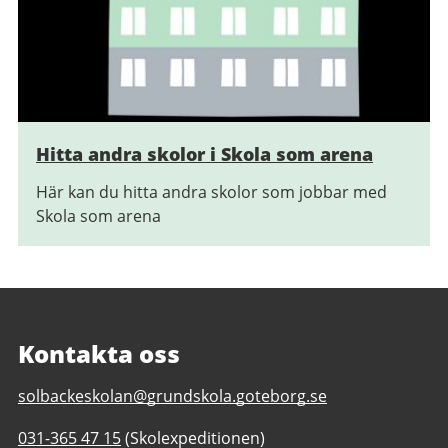
Hitta andra skolor i Skola som arena
Här kan du hitta andra skolor som jobbar med
Skola som arena
Kontakta oss
E-
solbackeskolan@grundskola.goteborg.se
post
Telefonnummer
031-365 47 15
(Skolexpeditionen)
till