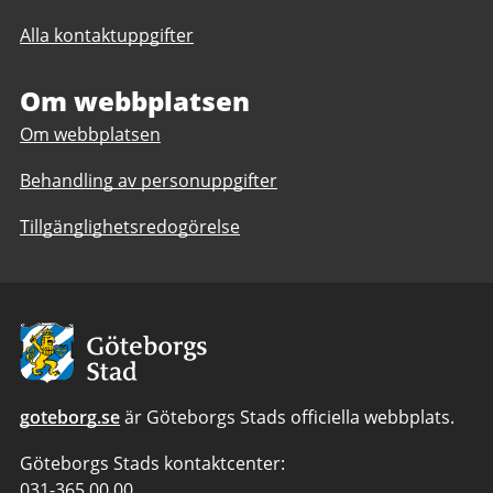
till
Solbackeskolan
Alla kontaktuppgifter
Solbackeskolan
F-
F-
6,
6,
Om webbplatsen
anpassad
anpassad
grundskola
Om webbplatsen
grundskola
1-
1-
6
Behandling av personuppgifter
6
Tillgänglighetsredogörelse
Avsändare:
Göteborgs
Stad
goteborg.se
är Göteborgs Stads officiella webbplats.
Göteborgs Stads kontaktcenter:
Telefonnummer
031-365 00 00