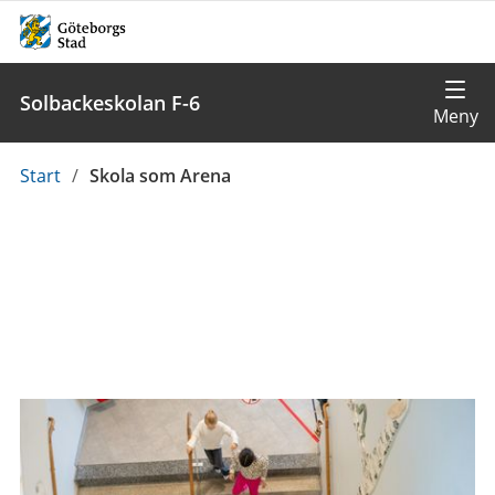
Solbackeskolan F-6
Du
Start
/
Skola som Arena
är
här: