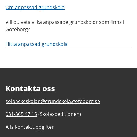
Om anpassad grundskola
Vill du veta vilka anpassade grundskolor som finns i
Göteborg?
Hitta anpassad grundskola
Kontakta oss
E-
solbackeskolan@grundskola.goteborg.se
post
Telefonnummer
031-365 47 15
(Skolexpeditionen)
till
till
Solbackeskolan
Alla kontaktuppgifter
Solbackeskolan
F-
F-