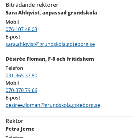
Biträdande rektorer
Sara Ahlqvist, anpassad grundskola
Mobil
076-107 48 03
E-post
sara.ahlqvist@grundskola.goteborg.se
Désirée Floman, F-6 och fritidshem
Telefon
031-365 37 80
Mobil
070-370 79 66
E-post
desiree.floman@grundskola.goteborg.se
Rektor
Petra Jerne
Telefon