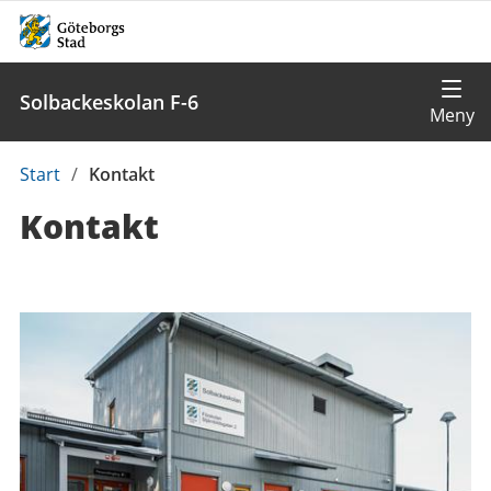
Solbackeskolan F-6
Du
Start
/
Kontakt
är
Kontakt
här:
Kontaktuppgifter