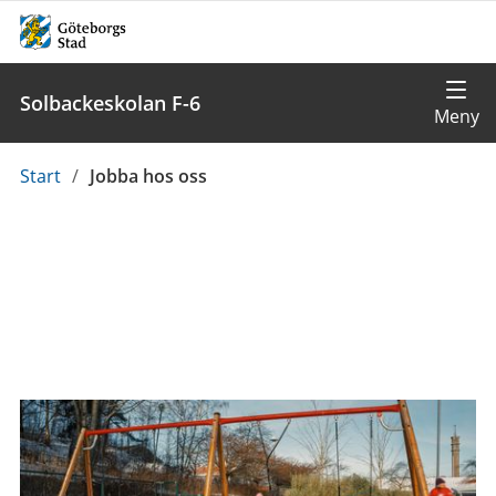
Solbackeskolan F-6
Du
Start
/
Jobba hos oss
är
här: