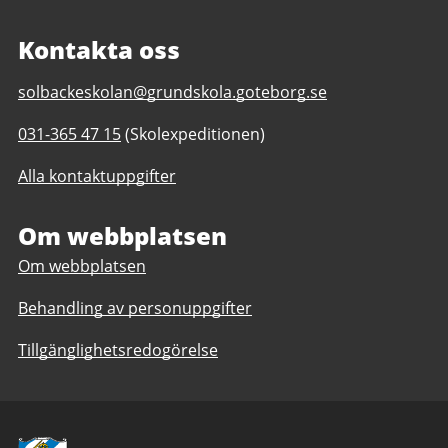
Kontakta oss
E-
solbackeskolan@grundskola.goteborg.se
post
Telefonnummer
031-365 47 15
(Skolexpeditionen)
till
till
Solbackeskolan
Alla kontaktuppgifter
Solbackeskolan
F-
F-
6,
6,
Om webbplatsen
anpassad
anpassad
grundskola
Om webbplatsen
grundskola
1-
1-
6
Behandling av personuppgifter
6
Tillgänglighetsredogörelse