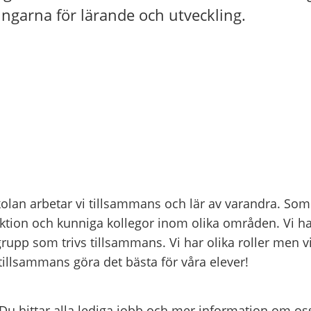
ingarna för lärande och utveckling.
olan arbetar vi tillsammans och lär av varandra. Som
uktion och kunniga kollegor inom olika områden. Vi ha
upp som trivs tillsammans. Vi har olika roller men vi 
t tillsammans göra det bästa för våra elever!
 Du hittar alla lediga jobb och mer information om os