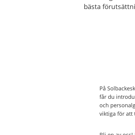
bästa förutsättn
På Solbackesk
får du introd
och personalgr
viktiga för at
Bli en av oss!