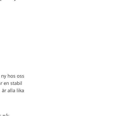
 ny hos oss
r en stabil
är alla lika
s på: