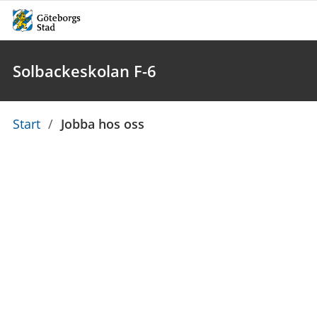
Solbackeskolan F-6
Du
Start
/
Jobba hos oss
är
här: