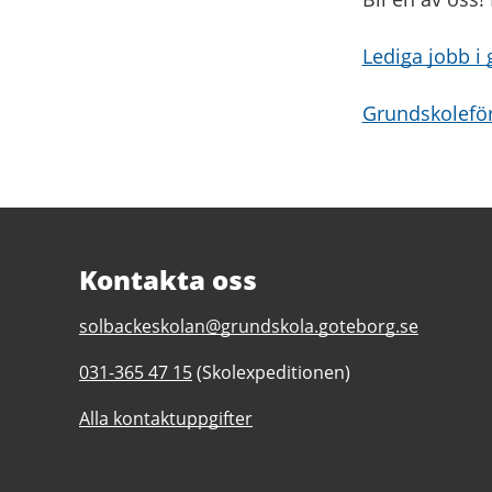
Lediga jobb i
Grundskoleför
Kontakta oss
E-
solbackeskolan@grundskola.goteborg.se
post
Telefonnummer
031-365 47 15
(Skolexpeditionen)
till
till
Solbackeskolan
Alla kontaktuppgifter
Solbackeskolan
F-
F-
6,
6,
anpassad