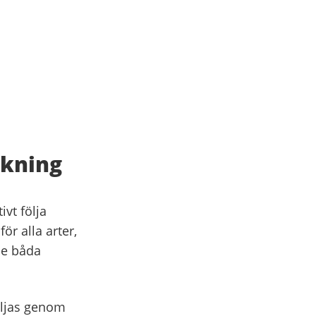
akning
ivt följa
ör alla arter,
 de båda
följas genom