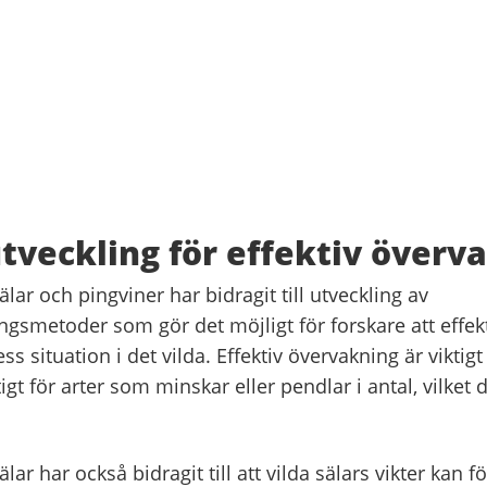
veckling för effektiv överv
lar och pingviner har bidragit till utveckling av
ingsmetoder som gör det möjligt för forskare att effekt
s situation i det vilda. Effektiv övervakning är viktigt f
igt för arter som minskar eller pendlar i antal, vilket
lar har också bidragit till att vilda sälars vikter kan 