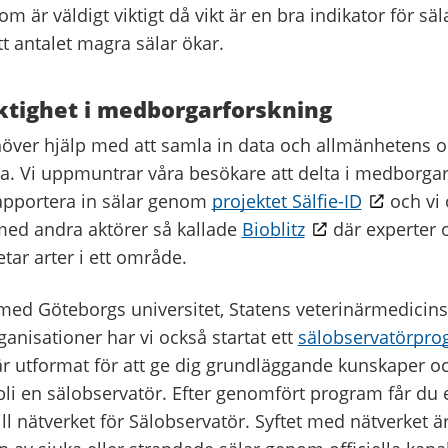
om är väldigt viktigt då vikt är en bra indikator för sä
tt antalet magra sälar ökar.
ktighet i medborgarforskning
över hjälp med att samla in data och allmänhetens o
ytta. Vi uppmuntrar våra besökare att delta i medborgarf
apportera in sälar genom
projektet Sälfie-ID
och vi 
ed andra aktörer så kallade
Bioblitz
där experter 
tar arter i ett område.
ed Göteborgs universitet, Statens veterinärmedicins
ganisationer har vi också startat ett
sälobservatörpro
 utformat för att ge dig grundläggande kunskaper oc
bli en sälobservatör. Efter genomfört program får du et
ill nätverket för Sälobservatör. Syftet med nätverket är