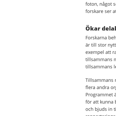
foton, något s
forskare ser a
Ökar dela
Forskarna beh
är till stor n
exempel att r
tillsammans m
tillsammans le
Tillsammans m
flera andra or
Programmet är
för att kunna 
och bjuds in t