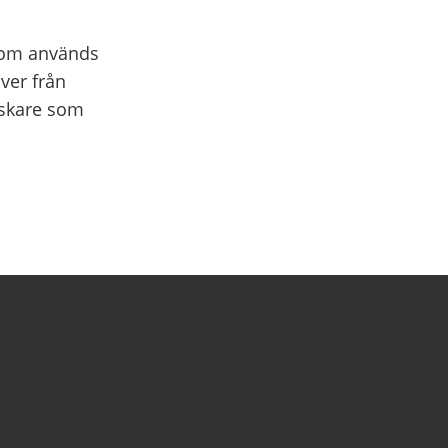
 som används
ver från
rskare som