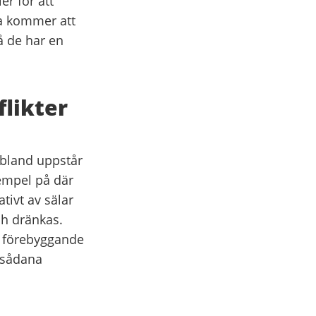
er för att
na kommer att
då de har en
likter
bland uppstår
empel på där
tivt av sälar
ch dränkas.
ka förebyggande
v sådana