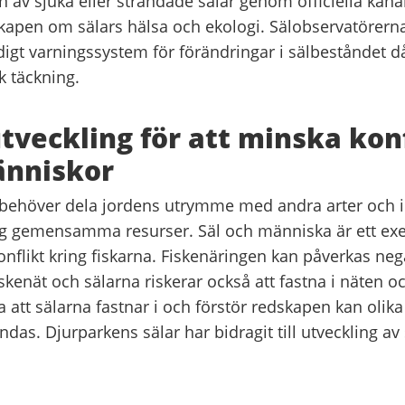
 av sjuka eller strandade sälar genom officiella kanal
nskapen om sälars hälsa och ekologi. Sälobservatörer
 tidigt varningssystem för förändringar i sälbeståndet 
k täckning.
veckling för att minska konf
nniskor
behöver dela jordens utrymme med andra arter och i
ing gemensamma resurser. Säl och människa är ett ex
onflikt kring fiskarna. Fiskenäringen kan påverkas nega
skenät och sälarna riskerar också att fastna i näten o
a att sälarna fastnar i och förstör redskapen kan oli
as. Djurparkens sälar har bidragit till utveckling a