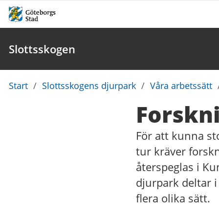
Slottsskogen
Du
Start
/
Slottsskogens djurpark
/
Våra arbetssätt
är
Forskn
här:
För att kunna st
tur kräver forsk
återspeglas i K
djurpark deltar 
flera olika sätt.