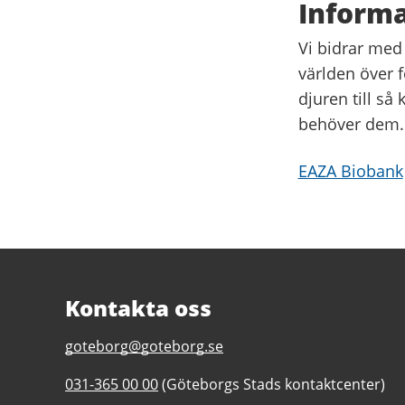
Informa
Vi bidrar med
världen över f
djuren till så
behöver dem.
EAZA Biobank
Kontakta oss
E-
goteborg@goteborg.se
post
Telefonnummer
031-365 00 00
(Göteborgs Stads kontaktcenter)
till