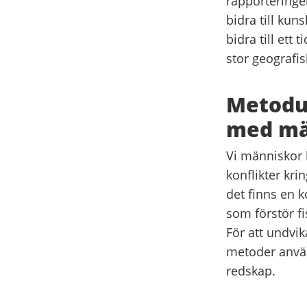
rapporteringen
bidra till ku
bidra till ett
stor geografis
Metodut
med mä
Vi människor 
konflikter kr
det finns en k
som förstör fi
För att undvik
metoder använd
redskap.