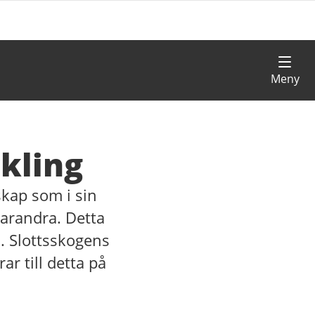
kling
skap som i sin
varandra. Detta
. Slottsskogens
r till detta på