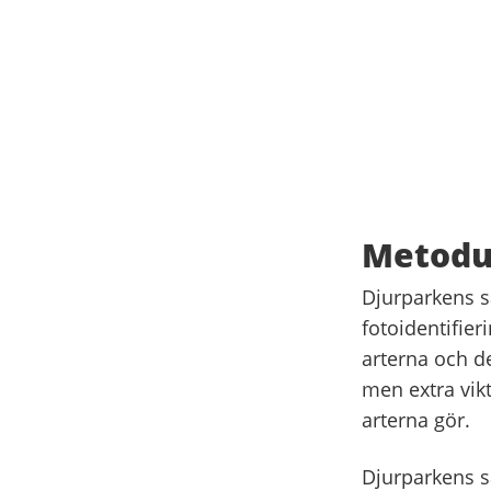
Metodut
Djurparkens sä
fotoidentifier
arterna och des
men extra vikt
arterna gör.
Djurparkens sä