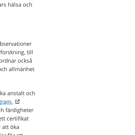
lars hälsa och
bservationer
orskning, till
ordnar också
och allmänhet
ka anstalt och
gram.
h färdigheter
t certifikat
 att öka