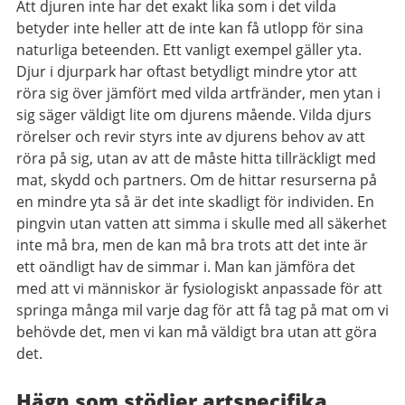
Att djuren inte har det exakt lika som i det vilda
betyder inte heller att de inte kan få utlopp för sina
naturliga beteenden. Ett vanligt exempel gäller yta.
Djur i djurpark har oftast betydligt mindre ytor att
röra sig över jämfört med vilda artfränder, men ytan i
sig säger väldigt lite om djurens mående. Vilda djurs
rörelser och revir styrs inte av djurens behov av att
röra på sig, utan av att de måste hitta tillräckligt med
mat, skydd och partners. Om de hittar resurserna på
en mindre yta så är det inte skadligt för individen. En
pingvin utan vatten att simma i skulle med all säkerhet
inte må bra, men de kan må bra trots att det inte är
ett oändligt hav de simmar i. Man kan jämföra det
med att vi människor är fysiologiskt anpassade för att
springa många mil varje dag för att få tag på mat om vi
behövde det, men vi kan må väldigt bra utan att göra
det.
Hägn som stödjer artspecifika