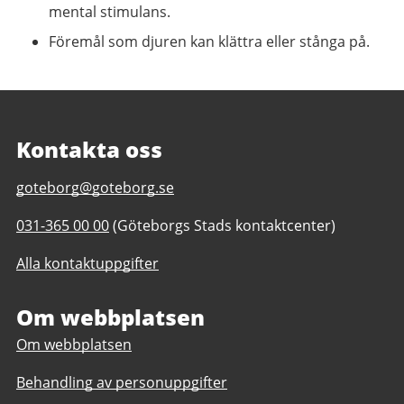
mental stimulans.
Föremål som djuren kan klättra eller stånga på.
Kontakta oss
E-
goteborg@goteborg.se
post
Telefonnummer
031-365 00 00
(Göteborgs Stads kontaktcenter)
till
till
Slottsskogen
Alla kontaktuppgifter
Slottsskogen
Om webbplatsen
Om webbplatsen
Behandling av personuppgifter