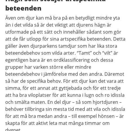
beteenden
Även om djur kan må bra på en betydligt mindre yta
än i det vilda så är det viktigt att djurens hägn är
utformade på ett sätt och innehåller sådant som gör
att de får utlopp för sina artspecifika beteenden. Detta
gäller även djurparkens tamdjur som har lika stora
beteendebehov som vilda arter. “Tamt” och “vilt” är
egentligen bara är en ordklassificering och dessa
grupper har varken större eller mindre
beteendebehov i jämförelse med den andra. Däremot
så har de specifika behov. För ett djur kan det vara att
simma, för ett annat att gyttjebada och för ett tredje
att ha bra viloplatser för att kunna i lugn och ro idissla
och smälta maten. En del djur – så som hjortdjuren –
behöver tillbringa sin mesta tid med att vila och idissla
för att må bra medan andra – till exempel hönsen – är
skapta för att aktivt leta mat många timmar om
dygnet.