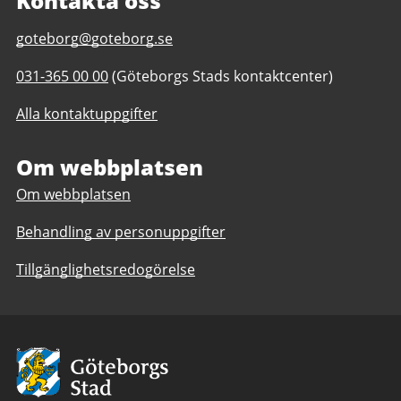
Kontakta oss
E-
goteborg@goteborg.se
post
Telefonnummer
031-365 00 00
(Göteborgs Stads kontaktcenter)
till
till
Slottsskogen
Alla kontaktuppgifter
Slottsskogen
Om webbplatsen
Om webbplatsen
Behandling av personuppgifter
Tillgänglighetsredogörelse
Avsändare:
Göteborgs