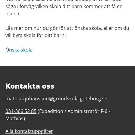
säga i förväg vilken skola ditt barn kommer att få en
plats i.
Läs mer om hur du gör för att önska skola, eller om du
vill byta skola för ditt barn:
Önska skola
Kontakta oss
E-
mathias.johansson@grundskola.goteborg.se
post
Telefonnummer
031-366 52 85
(Expedition / Administratör F-6 -
till
till
Mathias)
Skutehagsskolan
Skutehagsskolan
F-
Alla kontaktuppgifter
F-
6