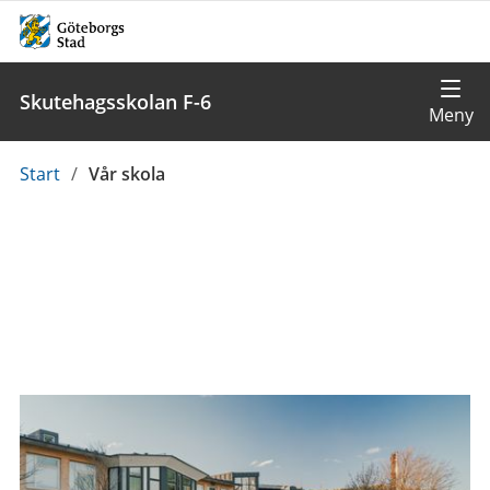
Skutehagsskolan F-6
Du
Start
/
Vår skola
är
här: