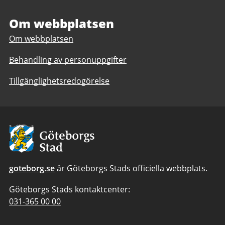
6
Om webbplatsen
Om webbplatsen
Behandling av personuppgifter
Tillgänglighetsredogörelse
Avsändare:
Göteborgs
Stad
goteborg.se
är Göteborgs Stads officiella webbplats.
Göteborgs Stads kontaktcenter:
Telefonnummer
031-365 00 00
till