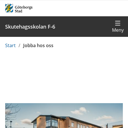
Skutehagsskolan F-6
Du
Start
/
Jobba hos oss
är
här: