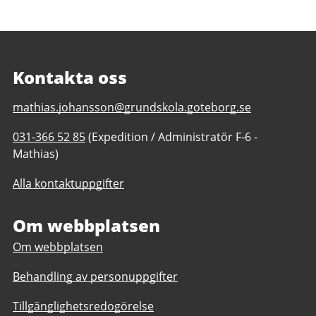
Kontakta oss
E-
mathias.johansson@grundskola.goteborg.se
post
Telefonnummer
031-366 52 85
(Expedition / Administratör F-6 -
till
till
Mathias)
Skutehagsskolan
Skutehagsskolan
F-
Alla kontaktuppgifter
F-
6
6
Om webbplatsen
Om webbplatsen
Behandling av personuppgifter
Tillgänglighetsredogörelse