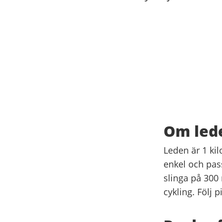
Om led
Leden är 1 ki
enkel och pass
slinga på 300
cykling. Följ 