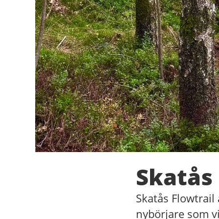
Skatås 
Skatås Flowtrai
nybörjare som vi