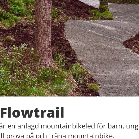
Flowtrail
l är en anlagd mountainbikeled för barn, u
ll prova på och träna mountainbike.