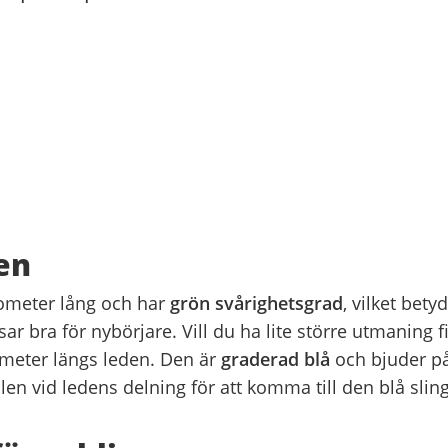
en
lometer lång och har
grön svårighetsgrad
, vilket bety
ar bra för nybörjare. Vill du ha lite större utmaning f
 meter längs leden. Den är
graderad blå
och bjuder p
pilen vid ledens delning för att komma till den blå slin