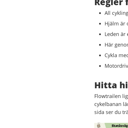
Regler 
All cyklin
Hjälm är o
Leden är 
Här genom
Cykla med
Motordriv
Hitta hi
Flowtrailen l
cykelbanan lä
sida ser du t