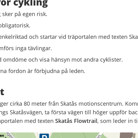
för cykling
g sker på egen risk.
bligatorisk.
enkelriktad och startar vid träportalen med texten Skat
förs inga tävlingar.
 omdöme och visa hänsyn mot andra cyklister.
na fordon är förbjudna på leden.
t
igger cirka 80 meter från Skatås motionscentrum. Kom
ngs Skatåsvägen, ta första vägen till höger uppför ba
räportalen med texten
Skatås Flowtrail
, som leder in ti