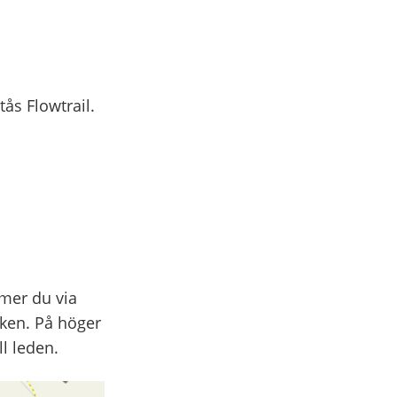
ås Flowtrail.
mer du via
cken. På höger
ll leden.