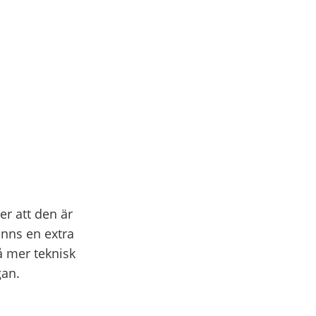
der att den är
inns en extra
å mer teknisk
gan.