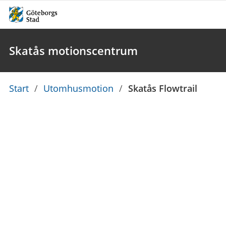
Skatås motionscentrum
Du
Start
/
Utomhusmotion
/
Skatås Flowtrail
är
här: