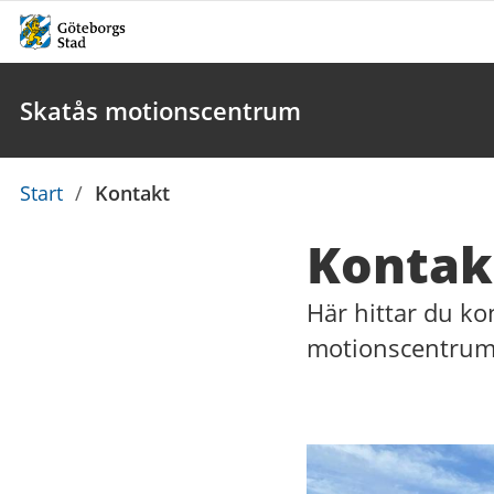
Skatås motionscentrum
Du
Start
/
Kontakt
är
Kontak
här:
Här hittar du ko
motionscentrum
Kontaktuppgi