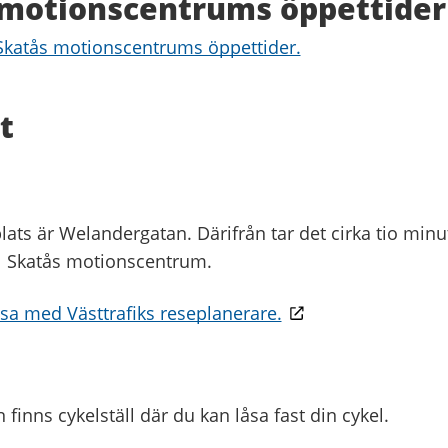
 motionscentrums öppettider
Skatås motionscentrums öppettider.
t
ats är Welandergatan. Därifrån tar det cirka tio minut
l Skatås motionscentrum.
esa med Västtrafiks reseplanerare.
 finns cykelställ där du kan låsa fast din cykel.