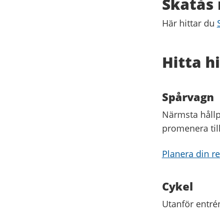
Skatås
Här hittar du
Hitta hi
Spårvagn
Närmsta hållpl
promenera til
Planera din r
Cykel
Utanför entrén