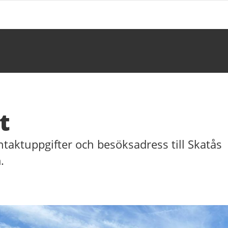
t
ntaktuppgifter och besöksadress till Skatås
.
fter