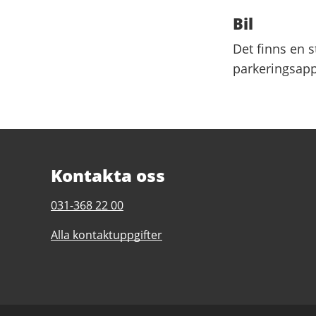
Bil
Det finns en 
parkeringsapp 
Kontakta oss
Telefonnummer
031-368 22 00
till
Alla kontaktuppgifter
Skatås
motionscentrum