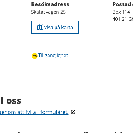
Besöksadress
Postad
Skatåsvägen 25
Box 114
401 21 G
Visa på karta
Tillgänglighet
ll oss
enom att fylla i formuläret.