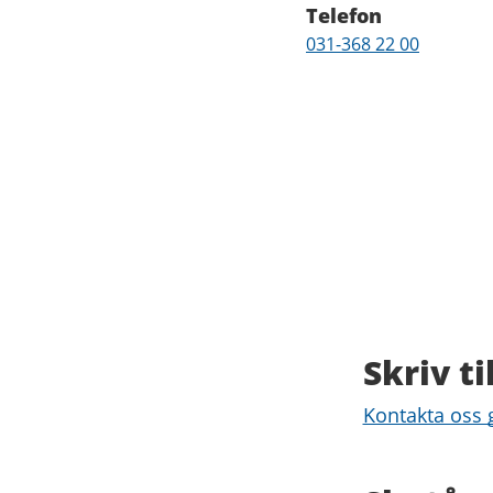
Telefon
Telefon
031-368 22 00
Skriv ti
Kontakta oss g