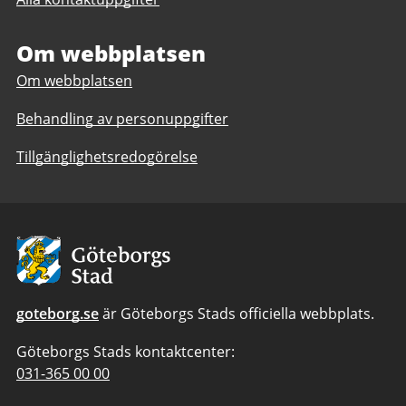
Selma
Stad
Stad
daglig
daglig
Om webbplatsen
verksamhet
verksamhet
Göteborgs
Om webbplatsen
Göteborgs
Stad
Stad
Behandling av personuppgifter
Tillgänglighetsredogörelse
Avsändare:
Göteborgs
Stad
goteborg.se
är Göteborgs Stads officiella webbplats.
Göteborgs Stads kontaktcenter:
Telefonnummer
031-365 00 00
till