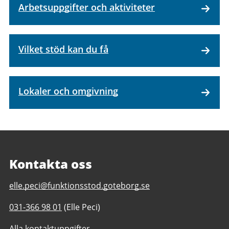
Arbetsuppgifter och aktiviteter
Vilket stöd kan du få
Lokaler och omgivning
Kontakta oss
E-
elle.peci@funktionsstod.goteborg.se
post
Telefonnummer
031-366 98 01
(Elle Peci)
till
till
Selma
Alla kontaktuppgifter