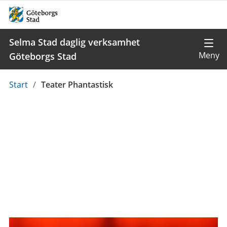
Selma Stad daglig verksamhet
Göteborgs Stad
Du
Start
/
Teater Phantastisk
är
här: