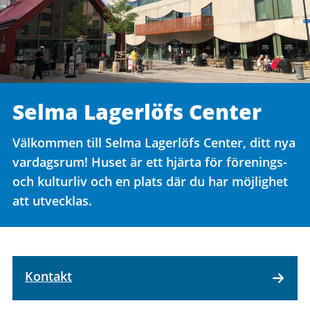
Selma Lagerlöfs Center
Välkommen till Selma Lagerlöfs Center, ditt nya
vardagsrum! Huset är ett hjärta för förenings-
och kulturliv och en plats där du har möjlighet
att utvecklas.
Kontakt