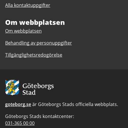
Selma
Alla kontaktuppgifter
Selma
Lagerlöfs
Lagerlöfs
Center
Center
Om webbplatsen
Om webbplatsen
Behandling av personuppgifter
Tillgänglighetsredogörelse
Avsändare:
Göteborgs
Stad
goteborg.se
är Göteborgs Stads officiella webbplats.
Göteborgs Stads kontaktcenter:
Telefonnummer
031-365 00 00