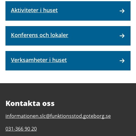
Aktiviteter i huset
Konferens och lokaler
Verksamheter i huset
Kontakta oss
E-
informationen.slc@funktionsstod.goteborg.se
post
Telefonnummer
031-366 90 20
till
till