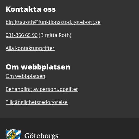
Kontakta oss
E-
birgitta.roth@funktionsstod.goteborg.se
post
Telefonnummer
031-366 65 90
(Birgitta Roth)
till
till
Samverket
Alla kontaktuppgifter
Samverket
daglig
daglig
verksamhet
verksamhet
Om webbplatsen
Göteborgs
Göteborgs
Stad
Om webbplatsen
Stad
Behandling av personuppgifter
Tillgänglighetsredogörelse
Avsändare: