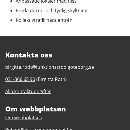
Anpassade lokaler med hiss
Breda dörrar och tydlig skyltning
Kollektivtrafik nära entrén
Kontakta oss
E-
birgitta.roth@funktionsstod.goteborg.se
post
Telefonnummer
031-366 65 90
(Birgitta Roth)
till
till
Samverket
Alla kontaktuppgifter
Samverket
daglig
daglig
verksamhet
verksamhet
Om webbplatsen
Göteborgs
Göteborgs
Stad
Om webbplatsen
Stad
Behandling av personuppgifter