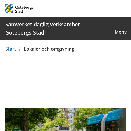
Samverket daglig verksamhet
Göteborgs Stad
Du
Start
/
Lokaler och omgivning
är
här: