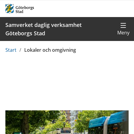
Samverket daglig verksamhet
Göteborgs Stad
Du
Start
/
Lokaler och omgivning
är
här: