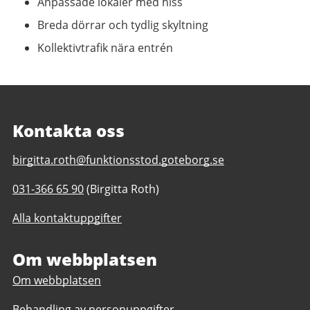
Anpassade lokaler med hiss
Breda dörrar och tydlig skyltning
Kollektivtrafik nära entrén
Kontakta oss
E-
birgitta.roth@funktionsstod.goteborg.se
post
Telefonnummer
031-366 65 90
(Birgitta Roth)
till
till
Samverket
Alla kontaktuppgifter
Samverket
daglig
daglig
verksamhet
verksamhet
Om webbplatsen
Göteborgs
Göteborgs
Stad
Om webbplatsen
Stad
Behandling av personuppgifter