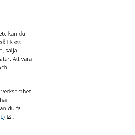
ete kan du
 lik ett
, sälja
ter. Att vara
och
g verksamhet
 har
kan du få
L)
.