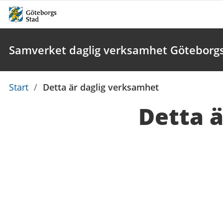
Samverket daglig verksamhet Göteborgs
Du
Start
/
Detta är daglig verksamhet
är
Detta 
här: