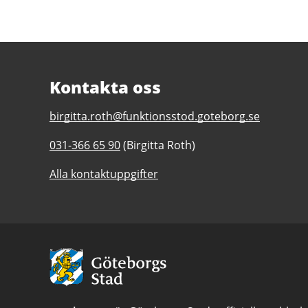
Kontakta oss
E-
birgitta.roth@funktionsstod.goteborg.se
post
Telefonnummer
031-366 65 90
(Birgitta Roth)
till
till
Samverket
Alla kontaktuppgifter
Samverket
daglig
daglig
verksamhet
verksamhet
Göteborgs
Göteborgs
Stad
Stad
Avsändare:
Göteborgs
Stad