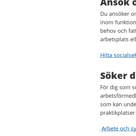
Ansök 
Du ansöker om
inom funktion
behov och fatt
arbetsplats el
Hitta socialse
Söker d
För dig som s
arbetsförmed
som kan under
praktikplatser
Arbete och sy