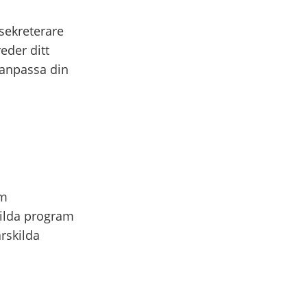
sekreterare
eder ditt
t anpassa din
om
ilda program
rskilda