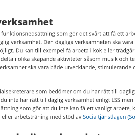
 verksamhet
funktionsnedsättning som gör det svårt att få ett arb
lig verksamhet. Den dagliga verksamheten ska vara så
ligt. Du kan till exempel få arbeta i kök eller trädgård
 delta i olika skapande aktiviteter såsom musik och tea
verksamhet ska vara både utvecklande, stimulerande 
cialsekreterare som bedömer om du har rätt till dagli
 du inte har rätt till daglig verksamhet enligt LSS men
ttning som gör att du inte kan få ett vanligt arbete, 
g eller arbetsträning med stöd av
Socialtjänstlagen (So