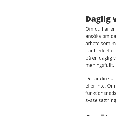
Daglig
Om du har en 
ansöka om dag
arbete som möj
hantverk eller
på en daglig 
meningsfullt.
Det är din so
eller inte. Om
funktionsnedsä
sysselsättnin