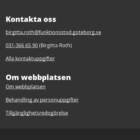
Kontakta oss
E-
birgitta.roth@funktionsstod.goteborg.se
post
Telefonnummer
031-366 65 90
(Birgitta Roth)
till
till
Samverket
Alla kontaktuppgifter
Samverket
daglig
daglig
verksamhet
verksamhet
Om webbplatsen
Göteborgs
Göteborgs
Stad
Om webbplatsen
Stad
Behandling av personuppgifter
Tillgänglighetsredogörelse