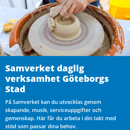
Samverket daglig
verksamhet Göteborgs
Stad
På Samverket kan du utvecklas genom
skapande, musik, serviceuppgifter och
gemenskap. Här får du arbeta i din takt med
stöd som passar dina behov.