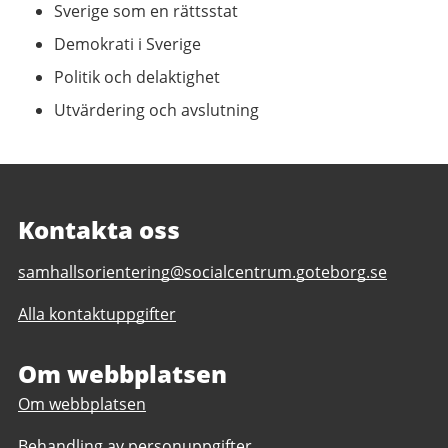
Sverige som en rättsstat
Demokrati i Sverige
Politik och delaktighet
Utvärdering och avslutning
Kontakta oss
E-
samhallsorientering@socialcentrum.goteborg.se
post
Alla kontaktuppgifter
till
Samhällsorienterande
insatser
Om webbplatsen
Om webbplatsen
Behandling av personuppgifter