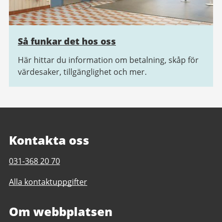
Så funkar det hos oss
Här hittar du information om betalning, skåp för
värdesaker, tillgänglighet och mer.
Kontakta oss
Telefonnummer
031-368 20 70
till
Alla kontaktuppgifter
Ruddalens
idrottscentrum
Om webbplatsen