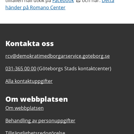
tillfällen håll utkik på
Facebook
och här:
Detta
händer på Romano Center
Kontakta oss
E-
rcv@demokratimedborgarservice.goteborg.se
post
Telefonnummer
031-365 00 00
(Göteborgs Stads kontaktcenter)
till
till
Romano
Alla kontaktuppgifter
Romano
Center
Center
i
i
Om webbplatsen
Väst
Väst
Om webbplatsen
Behandling av personuppgifter
Tillgänglighetsredogörelse