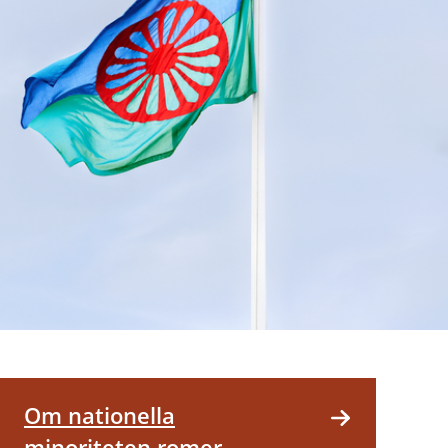
Om nationella
minoriteten romer