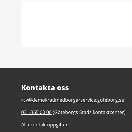
Kontakta oss
E-
rcv@demokratimedborgarservice.goteborg.se
post
Telefonnummer
031-365 00 00
(Göteborgs Stads kontaktcenter)
till
till
Romano
Alla kontaktuppgifter
Romano
Center