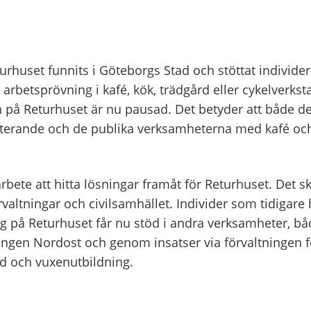
turhuset funnits i Göteborgs Stad och stöttat individe
rbetsprövning i kafé, kök, trädgård eller cykelverkst
på Returhuset är nu pausad. Det betyder att både d
iterande och de publika verksamheterna med kafé och
rbete att hitta lösningar framåt för Returhuset. Det sk
altningar och civilsamhället. Individer som tidigare h
g på Returhuset får nu stöd i andra verksamheter, b
ningen Nordost och genom insatser via förvaltningen f
d och vuxenutbildning.