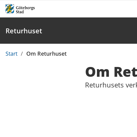
Returhuset
Du
Start
/
Om Returhuset
är
Om Ret
här:
Returhusets ver