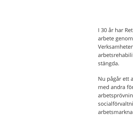
I 30 år har Re
arbete genom a
Verksamheten 
arbetsrehabil
stängda.
Nu pågår ett a
med andra förv
arbetsprövnin
socialförvalt
arbetsmarkna