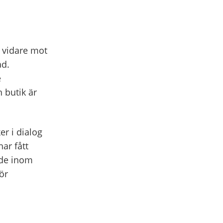
r vidare mot
ad.
e
 butik är
er i dialog
ar fått
åde inom
ör