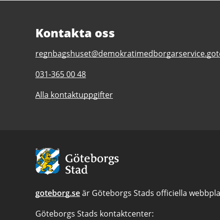
Kontakta oss
E-
regnbagshuset@demokratimedborgarservice.got
post
Telefonnummer
031-365 00 48
till
till
Regnbågshuset
Alla kontaktuppgifter
Regnbågshuset
Avsändare:
Göteborgs
Stad
goteborg.se
är Göteborgs Stads officiella webbpla
Göteborgs Stads kontaktcenter: