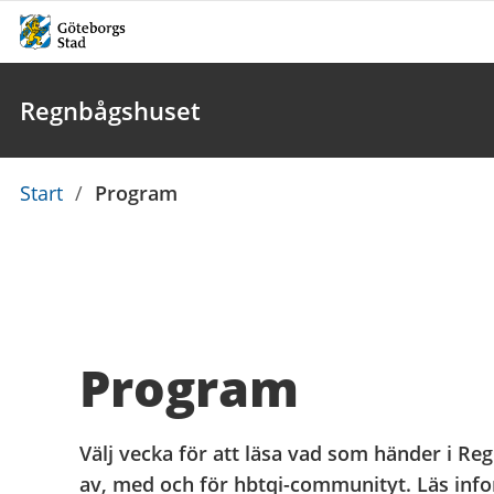
Regnbågshuset
Du
Start
/
Program
är
här:
Program
Välj vecka för att läsa vad som händer i Re
av, med och för hbtqi-communityt. Läs info