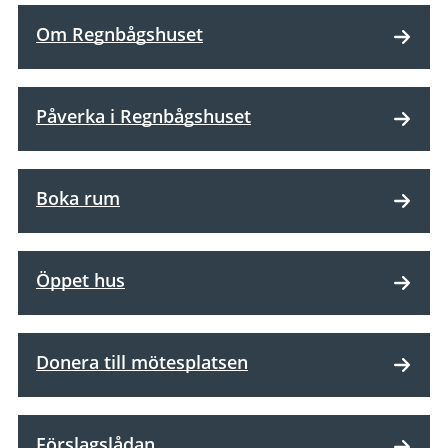
Om Regnbågshuset
Påverka i Regnbågshuset
Boka rum
Öppet hus
Donera till mötesplatsen
Förslagslådan