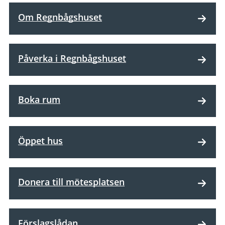
Om Regnbågshuset
Påverka i Regnbågshuset
Boka rum
Öppet hus
Donera till mötesplatsen
Förslagslådan