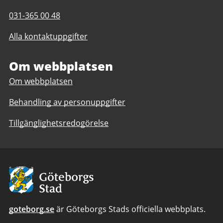
post
Telefonnummer
031-365 00 48
till
till
Regnbågshuset
Alla kontaktuppgifter
Regnbågshuset
Om webbplatsen
Om webbplatsen
Behandling av personuppgifter
Tillgänglighetsredogörelse
Avsändare:
Göteborgs
Stad
goteborg.se
är Göteborgs Stads officiella webbplats.