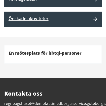
Önskade aktiviteter
En mötesplats för hbtqi-personer
Kontakta oss
E-
regnbagshuset@demokratimedborgarservice.goteborg.