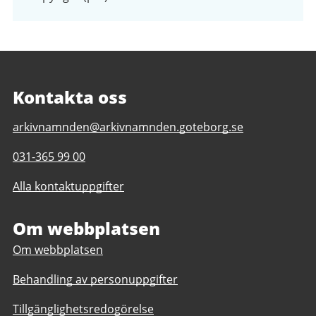
Kontakta oss
E-
arkivnamnden@arkivnamnden.goteborg.se
post
Telefonnummer
031-365 99 00
till
till
Regionarkivet
Alla kontaktuppgifter
Regionarkivet
Om webbplatsen
Om webbplatsen
Behandling av personuppgifter
Tillgänglighetsredogörelse