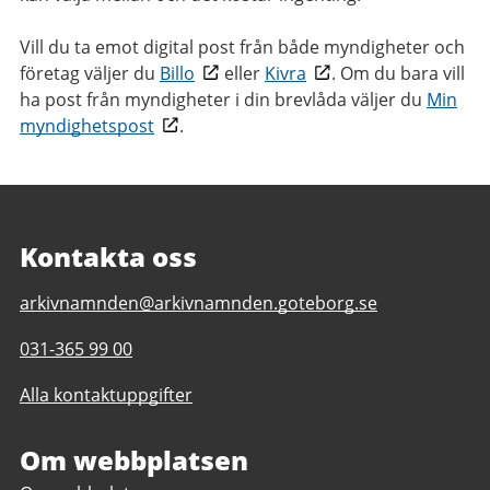
Vill du ta emot digital post från både myndigheter och
företag väljer du
Billo
eller
Kivra
. Om du bara vill
ha post från myndigheter i din brevlåda väljer du
Min
myndighetspost
.
Kontakta oss
E-
arkivnamnden@arkivnamnden.goteborg.se
post
Telefonnummer
031-365 99 00
till
till
Regionarkivet
Alla kontaktuppgifter
Regionarkivet
Om webbplatsen