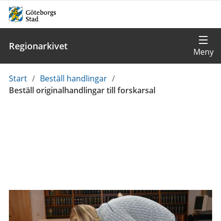
Regionarkivet
Du
Start
/
Beställ handlingar
/
är
Beställ originalhandlingar till forskarsal
här: