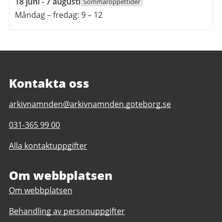
18
18 juni - 7 augusti
Sommaröppettider
juni
Måndag – fredag: 9 – 12
2026
till
7
augusti
2026
Kontakta oss
E-
arkivnamnden@arkivnamnden.goteborg.se
post
Telefonnummer
031-365 99 00
till
till
Regionarkivet
Alla kontaktuppgifter
Regionarkivet
Om webbplatsen
Om webbplatsen
Behandling av personuppgifter