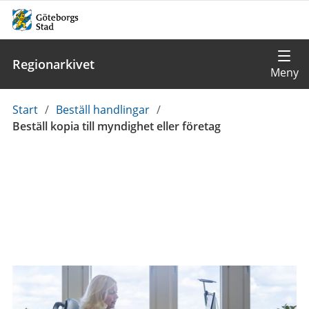
Regionarkivet
Du
Start
/
Beställ handlingar
/
är
Beställ kopia till myndighet eller företag
här: