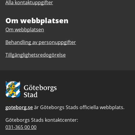
Alla kontaktuppgifter
Regionarkivet
Om webbplatsen
Om webbplatsen
Behandling av personuppgifter
Tillgänglighetsredogörelse
Avsändare:
Göteborgs
Stad
goteborg.se
är Göteborgs Stads officiella webbplats.
Göteborgs Stads kontaktcenter:
Telefonnummer
031-365 00 00
till