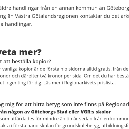
äldre handlingar från en annan kommun än Göteborg 
ing än Västra Götalandsregionen kontaktar du det ark
a handlingar.
 veta mer?
 att beställa kopior?
 vanliga kopior är de första nio sidorna alltid gratis, från d
ronor och därefter två kronor per sida. Om det du har beställ
det ingenting för dig. Läs mer i Regionarkivets prislista.
ag mig för att hitta betyg som inte finns på Regionar
rån någon av Göteborgs Stad eller VGR:s skolor
som utfärdades för mindre än tio år sedan från en kommuna
kta i första hand skolan för grundskolebetyg, utbildningsf