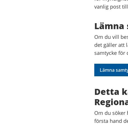
vanlig post ti
Lämna 
Om du vill be
det gäller att
samtycke för 
Lämna samt
Detta k
Regiona
Om du söker h
första hand d