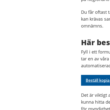
Du får oftast 
kan krävas sa
omnämns.
Här bes
Fyll i ett for
tar en av vår
automatiserad
Beställ kopi
Det är viktigt 
kunna hitta de
för myndighet