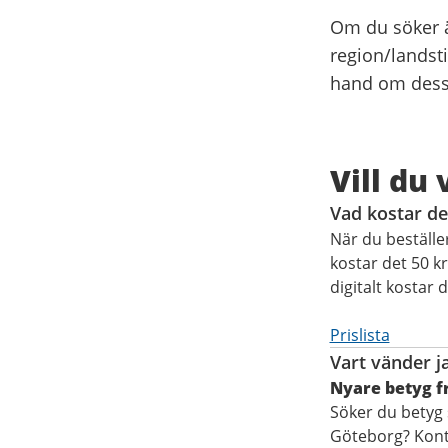
Om du söker 
region/landst
hand om dess
Vill du
Vad kostar det
När du beställer
kostar det 50 k
digitalt kostar 
Prislista
Vart vänder j
Nyare betyg f
Söker du betyg 
Göteborg? Konta