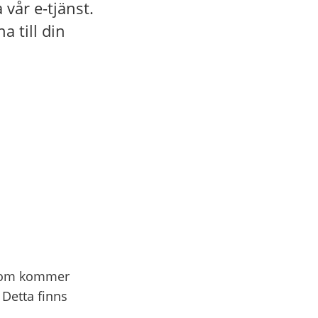
vår e-tjänst.
a till din
e som kommer
Detta finns