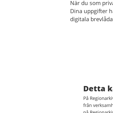
När du som priva
Dina uppgifter ha
digitala brevlåda
Detta k
På Regionarki
från verksamh
på Regionarki