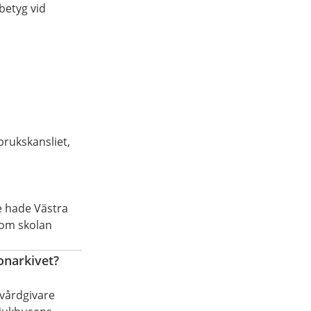
betyg vid
brukskansliet,
e hade Västra
om skolan
onarkivet?
 vårdgivare