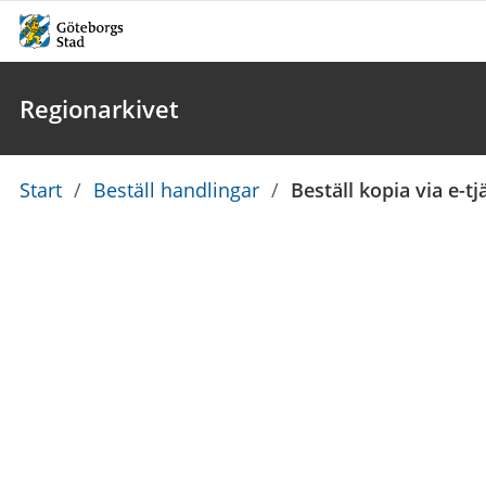
Regionarkivet
Du
Start
/
Beställ handlingar
/
Beställ kopia via e-t
är
här: