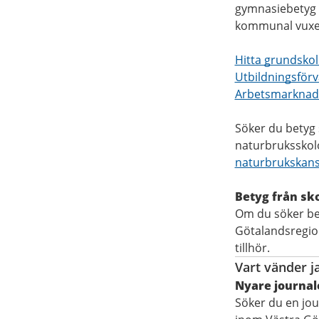
gymnasiebetyg 
kommunal vuxen
Hitta grundskol
Utbildningsförv
Arbetsmarknad 
Söker du betyg 
naturbruksskolo
naturbrukskans
Betyg från sko
Om du söker be
Götalandsregio
tillhör.
Vart vänder ja
Nyare journal
Söker du en jou