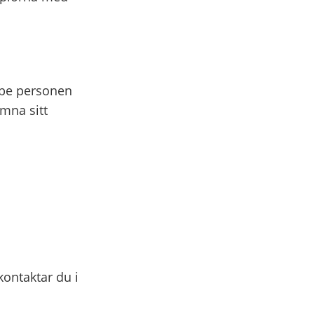
 be personen
ämna sitt
ontaktar du i