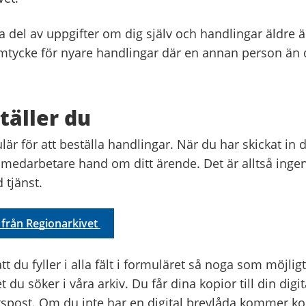
ta del av uppgifter om dig själv och handlingar äldre ä
mtycke för nyare handlingar där en annan person än d
täller du
mulär för att beställa handlingar. När du har skickat in 
a medarbetare hand om ditt ärende. Det är alltså inge
 tjänst.
a från Regionarkivet
att du fyller i alla fält i formuläret så noga som möjligt
t du söker i våra arkiv. Du får dina kopior till din digi
spost. Om du inte har en digital brevlåda kommer k