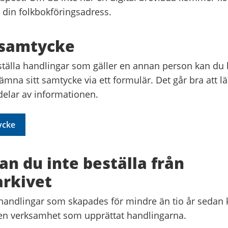
ll din folkbokföringsadress.
samtycke
ställa handlingar som gäller en annan person kan du
 lämna sitt samtycke via ett formulär. Det går bra att l
delar av informationen.
ycke
an du inte beställa från
rkivet
andlingar som skapades för mindre än tio år sedan k
en verksamhet som upprättat handlingarna.