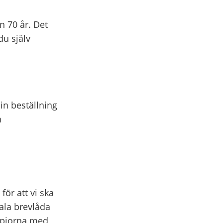
n 70 år. Det
u själv
din beställning
n
 för att vi ska
tala brevlåda
opiorna med