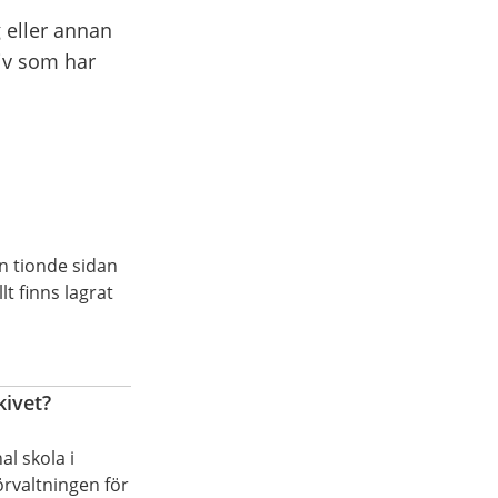
eller annan
iv som har
en tionde sidan
t finns lagrat
kivet?
l skola i
örvaltningen för