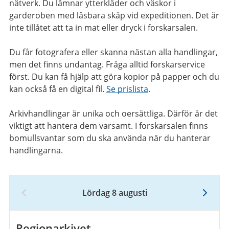
nätverk. Du lämnar ytterkläder och väskor i
garderoben med låsbara skåp vid expeditionen. Det är
inte tillåtet att ta in mat eller dryck i forskarsalen.
Du får fotografera eller skanna nästan alla handlingar,
men det finns undantag. Fråga alltid forskarservice
först. Du kan få hjälp att göra kopior på papper och du
kan också få en digital fil.
Se prislista
.
Arkivhandlingar är unika och oersättliga. Därför är det
viktigt att hantera dem varsamt. I forskarsalen finns
bomullsvantar som du ska använda när du hanterar
handlingarna.
Lördag 8 augusti
8
augusti
2026
Regionarkivet