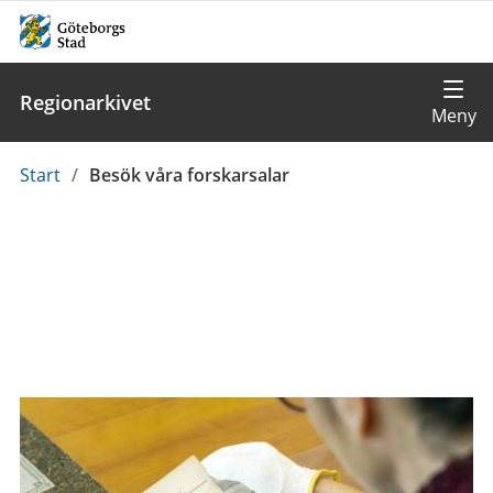
Regionarkivet
Du
Start
/
Besök våra forskarsalar
är
här: