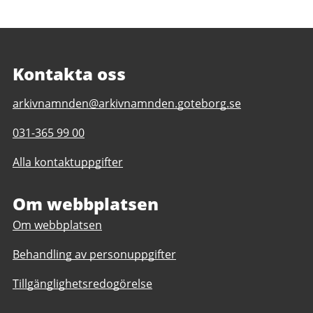
Kontakta oss
E-
arkivnamnden@arkivnamnden.goteborg.se
post
Telefonnummer
031-365 99 00
till
till
Regionarkivet
Alla kontaktuppgifter
Regionarkivet
Om webbplatsen
Om webbplatsen
Behandling av personuppgifter
Tillgänglighetsredogörelse