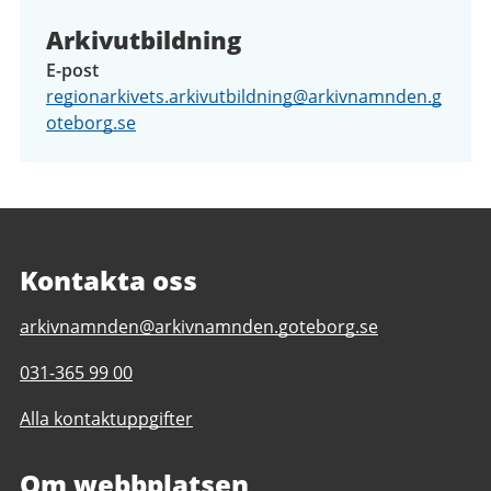
Arkivutbildning
E-post
regionarkivets.arkivutbildning@arkivnamnden.g
oteborg.se
Kontakta oss
E-
arkivnamnden@arkivnamnden.goteborg.se
post
Telefonnummer
031-365 99 00
till
till
Regionarkivet
Alla kontaktuppgifter
Regionarkivet
Om webbplatsen