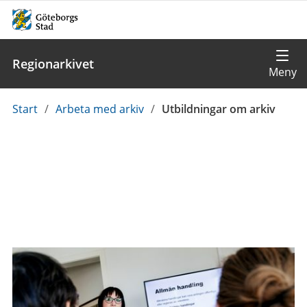
Regionarkivet
Du
Start
/
Arbeta med arkiv
/
Utbildningar om arkiv
är
här: