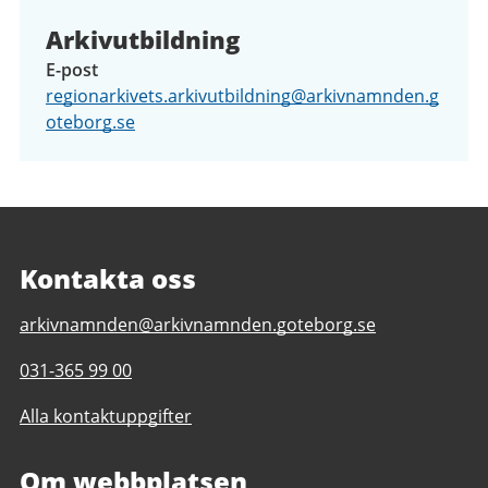
Arkivutbildning
E-post
regionarkivets.arkivutbildning@arkivnamnden.g
oteborg.se
Kontakta oss
E-
arkivnamnden@arkivnamnden.goteborg.se
post
Telefonnummer
031-365 99 00
till
till
Regionarkivet
Alla kontaktuppgifter
Regionarkivet
Om webbplatsen