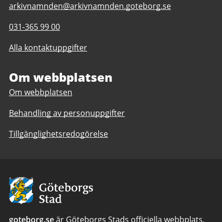
E-
arkivnamnden@arkivnamnden.goteborg.se
post
Telefonnummer
031-365 99 00
till
till
Regionarkivet
Alla kontaktuppgifter
Regionarkivet
Om webbplatsen
Om webbplatsen
Behandling av personuppgifter
Tillgänglighetsredogörelse
Avsändare:
Göteborgs
Stad
goteborg.se
är Göteborgs Stads officiella webbplats.