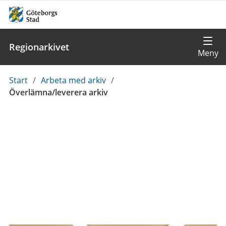
Regionarkivet
Du
Start
/
Arbeta med arkiv
/
är
Överlämna/leverera arkiv
här: