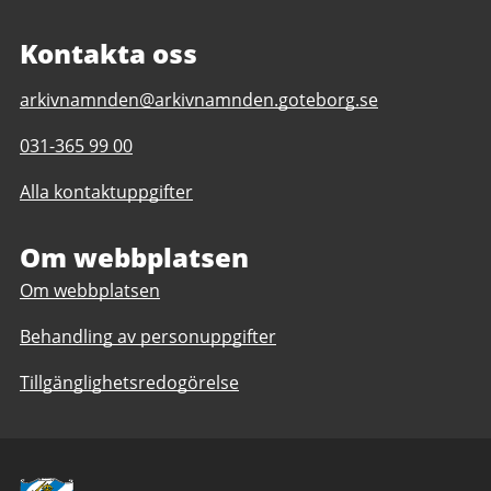
Kontakta oss
E-
arkivnamnden@arkivnamnden.goteborg.se
post
Telefonnummer
031-365 99 00
till
till
Regionarkivet
Alla kontaktuppgifter
Regionarkivet
Om webbplatsen
Om webbplatsen
Behandling av personuppgifter
Tillgänglighetsredogörelse
Avsändare: