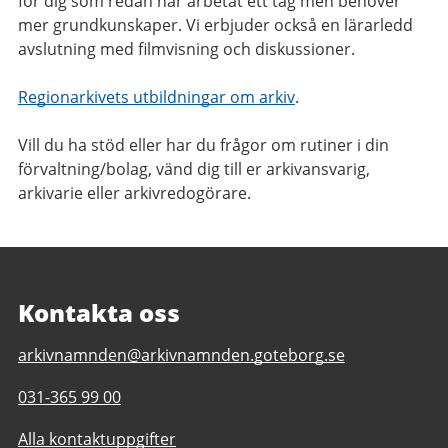
för dig som redan har arbetat ett tag men behöver
mer grundkunskaper. Vi erbjuder också en lärarledd
avslutning med filmvisning och diskussioner.
Regionarkivets utbildningar om arkiv
.
Vill du ha stöd eller har du frågor om rutiner i din
förvaltning/bolag, vänd dig till er arkivansvarig,
arkivarie eller arkivredogörare.
Kontakta oss
E-
arkivnamnden@arkivnamnden.goteborg.se
post
Telefonnummer
031-365 99 00
till
till
Regionarkivet
Alla kontaktuppgifter
Regionarkivet