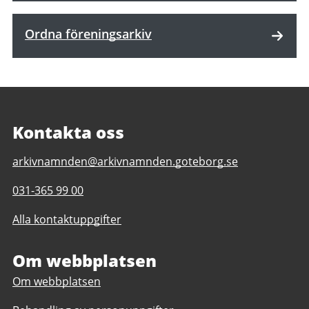
Ordna föreningsarkiv
Kontakta oss
E-
arkivnamnden@arkivnamnden.goteborg.se
post
Telefonnummer
031-365 99 00
till
till
Regionarkivet
Alla kontaktuppgifter
Regionarkivet
Om webbplatsen
Om webbplatsen