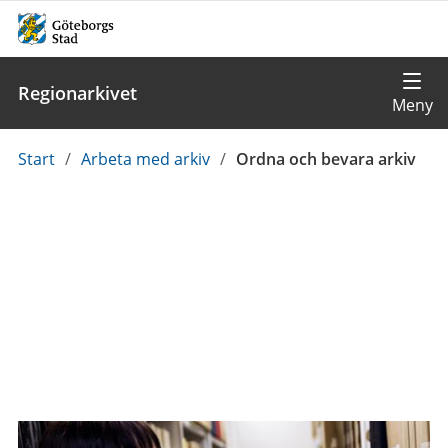
Regionarkivet
Du
Start
/
Arbeta med arkiv
/
Ordna och bevara arkiv
är
här: