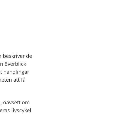
h beskriver de
n överblick
tt handlingar
eten att få
n, oavsett om
eras livscykel