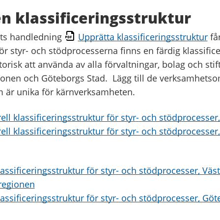
n klassificeringsstruktur
ets handledning
Upprätta klassificeringsstruktur
får
r styr- och stödprocesserna finns en färdig klassific
orisk att använda av alla förvaltningar, bolag och stift
onen och Göteborgs Stad. Lägg till de verksamhets
 är unika för kärnverksamheten.
ell klassificeringsstruktur för styr
-
och stödprocesser
rell klassificeringsstruktur för styr- och stödprocesse
assificeringsstruktur för styr
-
och stödprocesser, Väst
regionen
assificeringsstruktur för styr
-
och stödprocesser, Göt