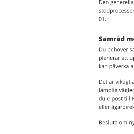
Den generella 
stödprocesser
01.
Samråd me
Du behöver sa
planerar att u
kan påverka a
Det är viktigt
lämplig vägled
du e-post til
eller ägardirek
Besluta om ny