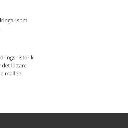
ndringar som
.
ndringshistorik
 det lättare
celmallen: