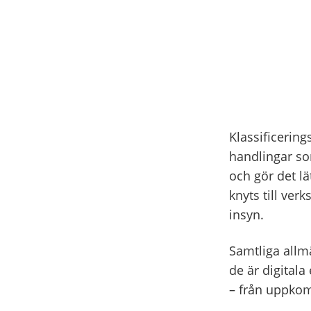
Klassificerin
handlingar som
och gör det l
knyts till ver
insyn.
Samtliga allm
de är digitala
– från uppkomst