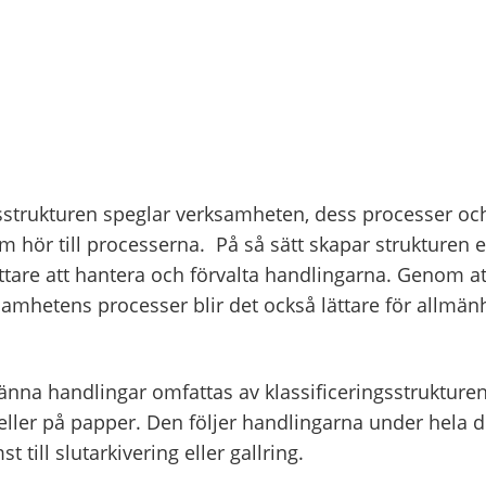
gsstrukturen speglar verksamheten, dess processer oc
 hör till processerna. På så sätt skapar strukturen e
ättare att hantera och förvalta handlingarna. Genom a
ksamhetens processer blir det också lättare för allmänh
änna handlingar omfattas av klassificeringsstrukture
 eller på papper. Den följer handlingarna under hela d
 till slutarkivering eller gallring.