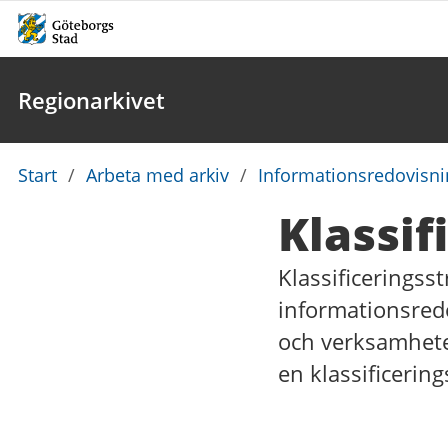
Regionarkivet
Du
Start
/
Arbeta med arkiv
/
Informationsredovisni
är
Klassif
här:
Klassificeringss
informationsredo
och verksamheten
en klassificering