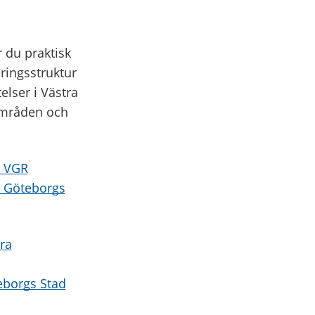
 du praktisk
eringsstruktur
elser i Västra
områden och
, VGR
r, Göteborgs
ra
eborgs Stad