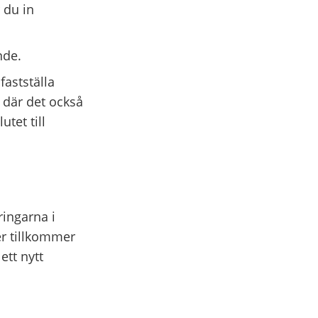
 du in
nde.
fastställa
t där det också
tet till
ringarna i
r tillkommer
ett nytt