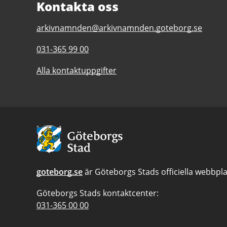
Kontakta oss
E-
arkivnamnden@arkivnamnden.goteborg.se
post
Telefonnummer
031-365 99 00
till
till
Regionarkivet
Alla kontaktuppgifter
Regionarkivet
Avsändare:
Göteborgs
Stad
goteborg.se
är Göteborgs Stads officiella webbpla
Göteborgs Stads kontaktcenter:
Telefonnummer
031-365 00 00
till