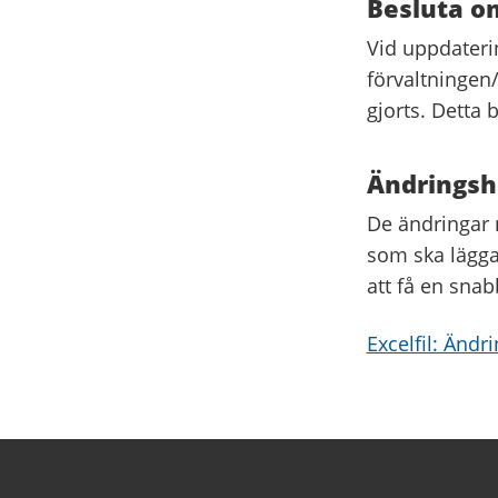
Besluta om
Vid uppdaterin
förvaltningen/
gjorts. Detta 
Ändringsh
De ändringar n
som ska läggas
att få en snab
Excelfil: Ändri