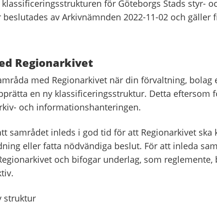
klassificeringsstrukturen för Göteborgs Stads styr- o
 beslutades av Arkivnämnden 2022-11-02 och gäller f
d Regionarkivet
mråda med Regionarkivet när din förvaltning, bolag el
pprätta en ny klassificeringsstruktur. Detta eftersom
rkiv- och informationshanteringen.
 att samrådet inleds i god tid för att Regionarkivet ska
ning eller fatta nödvändiga beslut. För att inleda sa
l Regionarkivet och bifogar underlag, som reglemente,
tiv.
 struktur