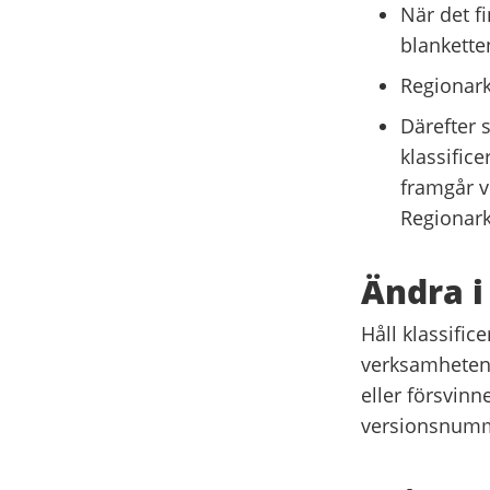
När det fi
blankett
Regionark
Därefter s
klassific
framgår vi
Regionark
Ändra i
Håll klassific
verksamheten
eller försvinn
versionsnum