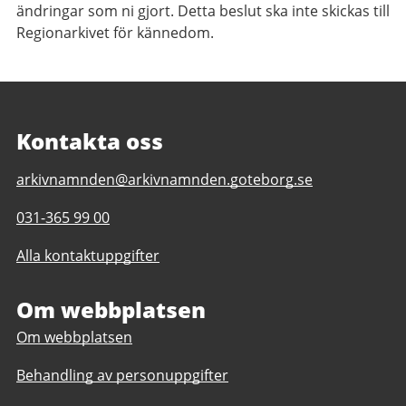
ändringar som ni gjort. Detta beslut ska inte skickas till
Regionarkivet för kännedom.
Kontakta oss
E-
arkivnamnden@arkivnamnden.goteborg.se
post
Telefonnummer
031-365 99 00
till
till
Regionarkivet
Alla kontaktuppgifter
Regionarkivet
Om webbplatsen
Om webbplatsen
Behandling av personuppgifter