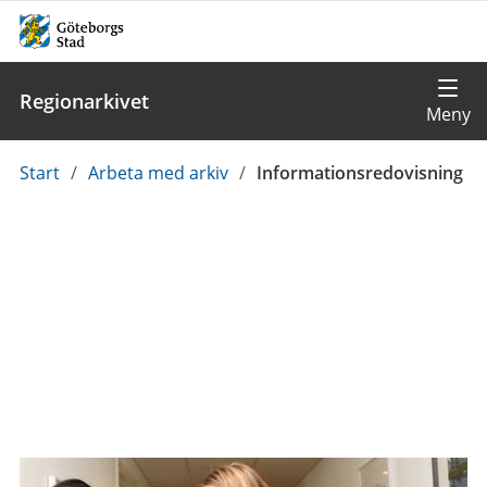
Regionarkivet
Du
Start
/
Arbeta med arkiv
/
Informationsredovisning
är
här: