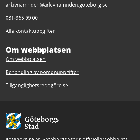
E-
arkivnamnden@arkivnamnden.goteborg.se
post
Telefonnummer
031-365 99 00
till
till
Regionarkivet
Alla kontaktuppgifter
Regionarkivet
Om webbplatsen
Om webbplatsen
Behandling av personuppgifter
Tillgänglighetsredogörelse
Avsändare:
Göteborgs
Stad
goteborg.se
är Göteborgs Stads officiella webbplats.