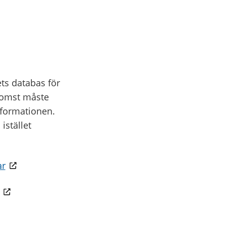
ts databas för
tkomst måste
nformationen.
istället
ar