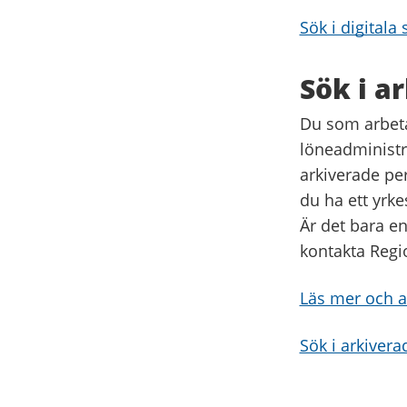
Sök i digitala
Sök i a
Du som arbet
löneadministr
arkiverade per
du ha ett yrk
Är det bara en
kontakta Regi
Läs mer och a
Sök i arkiver