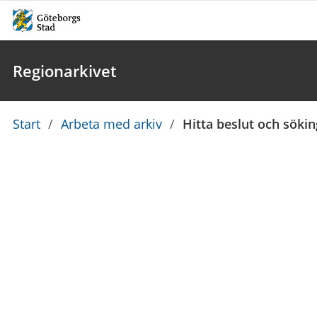
Regionarkivet
Du
Start
/
Arbeta med arkiv
/
Hitta beslut och söki
är
här: