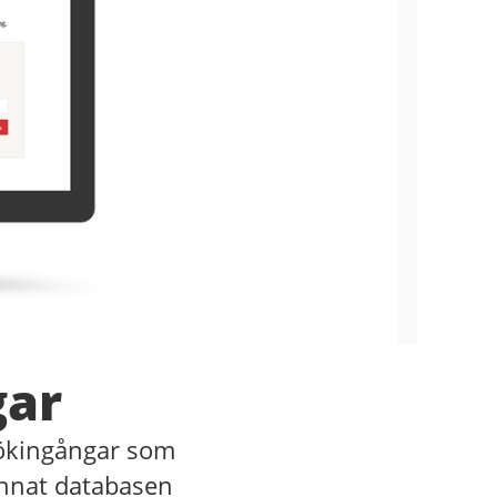
gar
sökingångar som
annat databasen