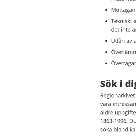
Mottagand
Tekniskt 
det inte ä
Utlån av 
Överlämn
Övertagan
Sök i d
Regionarkivet
vara intressa
äldre uppgift
1863-1996. Du
söka bland kar