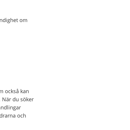
yndighet om
om också kan
. När du söker
andlingar
ndrarna och