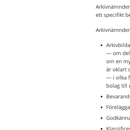
Arkivnämndens
ett specifikt 
Arkivnämnden
Arkivbilda
— om dela
om en myn
är oklart
— i vilka
bolag til
Bevarande
Förelägga
Godkännan
Klassifice