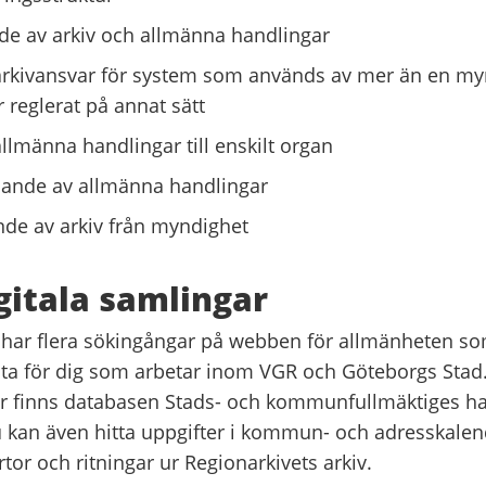
e av arkiv och allmänna handlingar
arkivansvar för system som används av mer än en m
r reglerat på annat sätt
allmänna handlingar till enskilt organ
ande av allmänna handlingar
de av arkiv från myndighet
igitala samlingar
 har flera sökingångar på webben för allmänheten s
nta för dig som arbetar inom VGR och Göteborgs Stad
er finns databasen Stads- och kommunfullmäktiges h
 kan även hitta uppgifter i kommun- och adresskale
tor och ritningar ur Regionarkivets arkiv.