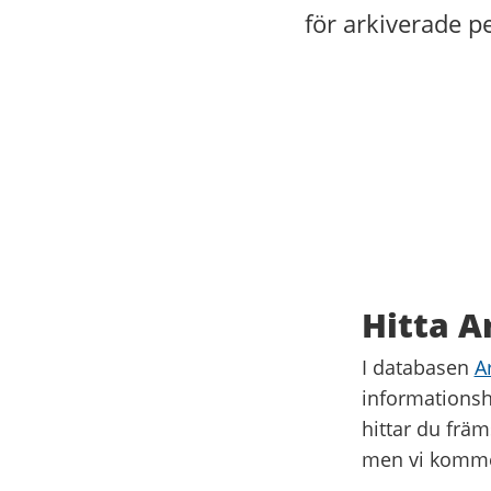
för arkiverade p
Hitta 
I databasen
A
informationsh
hittar du frä
men vi kommer 