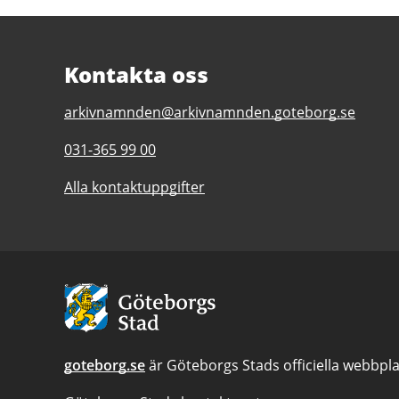
Kontakta oss
E-
arkivnamnden@arkivnamnden.goteborg.se
post
Telefonnummer
031-365 99 00
till
till
Regionarkivet
Alla kontaktuppgifter
Regionarkivet
Avsändare:
Göteborgs
Stad
goteborg.se
är Göteborgs Stads officiella webbpla