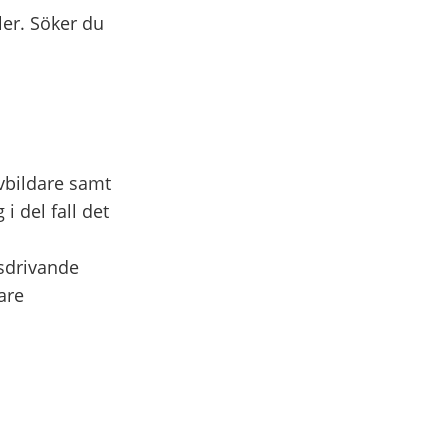
ler. Söker du
vbildare samt
 del fall det
tsdrivande
are