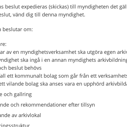
 beslut expedieras (skickas) till myndigheten det gäl
beslut, vänd dig till denna myndighet.
 beslutar om:
re:
r av en myndighetsverksamhet ska utgöra egen arki
dighet ska ingå i en annan myndighets arkivbildning i
 och beslut behövs
 fall ett kommunalt bolag som går från ett verksamhe
l ett vilande bolag ska anses vara en upphörd arkivbild
 och gallring
nde och rekommendationer efter tillsyn
de av arkivlokal
ringsstruktur