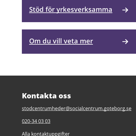
Stöd för yrkesverksamma
Om du vill veta mer
Kontakta oss
E-
stodcentrumheder@socialcentrum.goteborg.se
post
Telefonnummer
020-34 03 03
till
till
Regionalt
Alla kontaktuppgifter
Regionalt