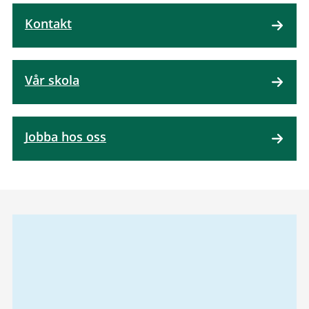
Kontakt
Vår skola
Jobba hos oss
Relaterad
information