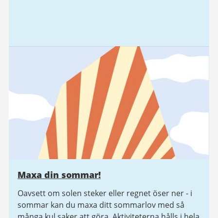
Maxa din sommar!
Oavsett om solen steker eller regnet öser ner - i
sommar kan du maxa ditt sommarlov med så
många kul saker att göra. Aktiviteterna hålls i hela