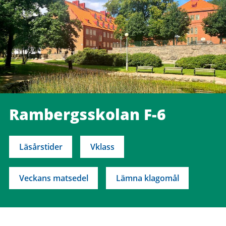
Rambergsskolan F-6
Läsårstider
Vklass
Veckans matsedel
Lämna klagomål