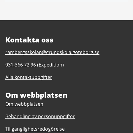
Kontakta oss
E-
rambergsskolan@grundskola.goteborg.se
post
Telefonnummer
031-366 72 96
(Expedition)
till
till
Rambergsskolan
Alla kontaktuppgifter
Rambergsskolan
F-
F-
6
6
Om webbplatsen
Om webbplatsen
Behandling av personuppgifter
Tillgänglighetsredogörelse