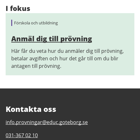
I fokus
Förskola och utbildning
Anmäl dig till prövning
Här får du veta hur du anmäler dig till prövning,
betalar avgiften och hur det går till om du blir
antagen till prövning.
Kontakta oss
E-
info.provningar@educ.goteborg.se
post
Telefonnummer
031-367 02 10
till