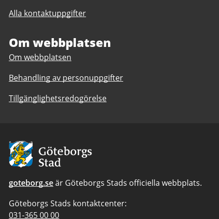
till
Prövningsenheten
Alla kontaktuppgifter
Prövningsenheten
Om webbplatsen
Om webbplatsen
Behandling av personuppgifter
Tillgänglighetsredogörelse
Avsändare:
Göteborgs
Stad
goteborg.se
är Göteborgs Stads officiella webbplats.
Göteborgs Stads kontaktcenter:
Telefonnummer
031-365 00 00