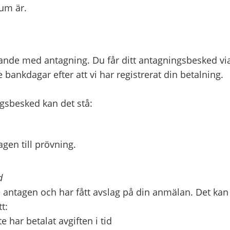
tum är.
pande med antagning. Du får ditt antagningsbesked vi
 bankdagar efter att vi har registrerat din betalning.
ngsbesked kan det stå:
gen till prövning.
d
e antagen och har fått avslag på din anmälan. Det kan 
t:
te har betalat avgiften i tid