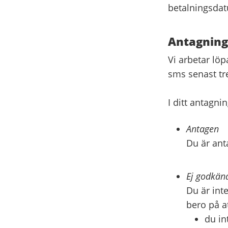
betalningsda
Antagning
Vi arbetar lö
sms senast tre
I ditt antagni
Antagen
Du är anta
Ej godkän
Du är int
bero på at
du in