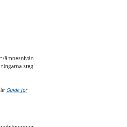
en/ämnesnivån
sningarna steg
vår
Guide för
et mobilnummer