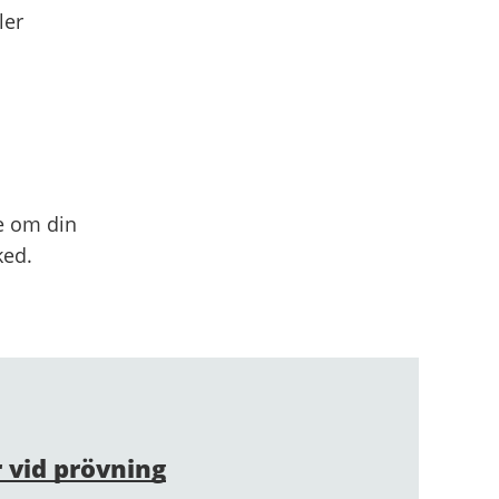
ler
se om din
ked.
 vid prövning