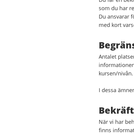
som du har re
Du ansvarar f
med kort vars
Begräns
Antalet platse
informationen
kursen/nivån.
I dessa ämnen
Bekräf
När vi har be
finns informat