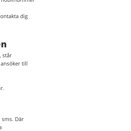
kontakta dig
en
 står
nsöker till
ar.
h sms. Där
a