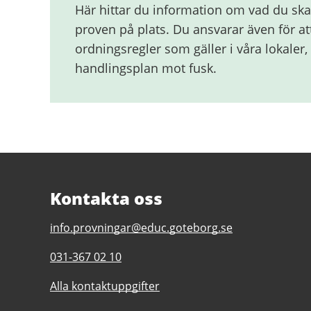
Här hittar du information om vad du ska
proven på plats. Du ansvarar även för att
ordningsregler som gäller i våra lokaler,
handlingsplan mot fusk.
Kontakta oss
E-
info.provningar@educ.goteborg.se
post
Telefonnummer
031-367 02 10
till
till
Prövningsenheten
Alla kontaktuppgifter
Prövningsenheten