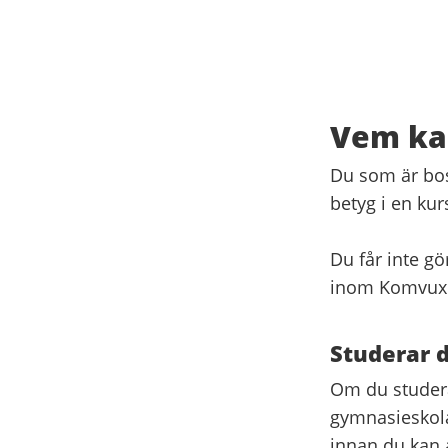
Vem kan
Du som är bosa
betyg i en kur
Du får inte g
inom Komvux
Studerar 
Om du studerar
gymnasieskola
innan du kan