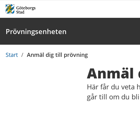
Prövningsenheten
Du
Start
/
Anmäl dig till prövning
är
Anmäl d
här:
Här får du veta 
går till om du bl