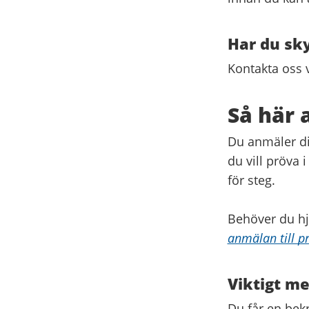
Har du sky
Kontakta oss 
Så här 
Du anmäler di
du vill pröva 
för steg.
Behöver du h
anmälan till p
Viktigt m
Du får en bek