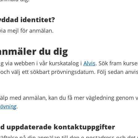
ddad identitet?
via mejl för anmälan.
anmäler du dig
g via webben i vår kurskatalog i
Alvis
. Sök fram kurs
i och välj ett sökbart prövningsdatum. Följ sedan anvi
jälp med anmälan, kan du få mer vägledning genom 
rövning
.
ed uppdaterade kontaktuppgifter
räftelse på din anmälan till den e-postadress och d