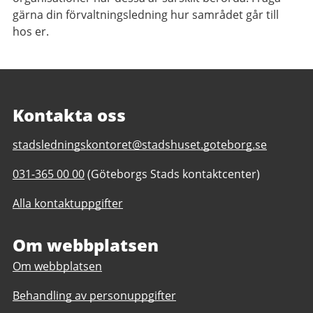
gärna din förvaltningsledning hur samrådet går till
hos er.
Kontakta oss
E-
stadsledningskontoret@stadshuset.goteborg.se
post
Telefonnummer
031-365 00 00
(Göteborgs Stads kontaktcenter)
till
till
Stadsledningskontoret
Alla kontaktuppgifter
Stadsledningskontoret
Om webbplatsen
Om webbplatsen
Behandling av personuppgifter